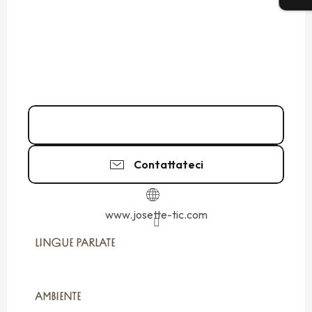
09 83 82 21
▒▒
Contattateci
www.josette-tic.com
LINGUE PARLATE
LINGUE PARLATE
AMBIENTE
AMBIENTE