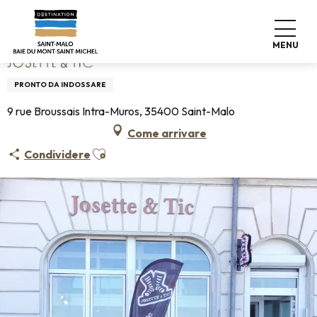
Aller
Home
Josette & Tic
au
contenu
MENU
principal
JOSETTE & TIC
PRONTO DA INDOSSARE
9 rue Broussais Intra-Muros, 35400 Saint-Malo
Come arrivare
Ajouter aux favoris
Condividere