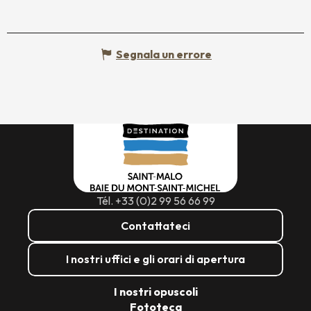
Segnala un errore
Tél. +33 (0)2 99 56 66 99
Contattateci
I nostri uffici e gli orari di apertura
I nostri opuscoli
Fototeca