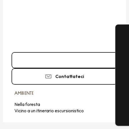
0 825 135 2
▒▒
Contattateci
AMBIENTE
AMBIENTE
Nella foresta
Vicino a un itinerario escursionistico