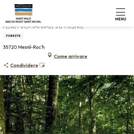
Aller
Home
Forêt Domaniale du Mesnil
au
contenu
MENU
principal
FORÊT DOMANIALE DU MESNIL
FORESTE
35720 Mesnil-Roc'h
Come arrivare
Ajouter aux favoris
Condividere