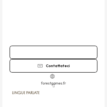
06 24 14 15
▒▒
Contattateci
forestgames.fr
LINGUE PARLATE
LINGUE PARLATE