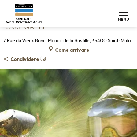
Aller
Home
Forest Games
au
contenu
MENU
principal
FOREST GAMES
7 Rue du Vieux Banc, Manoir de la Bastille, 35400 Saint-Malo
Come arrivare
Ajouter aux favoris
Condividere