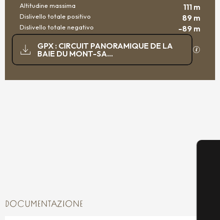
Altitudine massima
111 m
Dislivello totale positivo
89 m
Dislivello totale negativo
-89 m
DOCUMENTAZIONE
GPX : CIRCUIT PANORAMIQUE DE LA
I file 
BAIE DU MONT-SA...
89 M DE DISLIVELLO
DISLIVELLO
DOCUMENTAZIONE