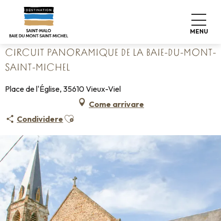
Aller
Home
au
Circuit panoramique de la Baie-du-Mont-Saint-Michel
contenu
MENU
principal
CIRCUIT PANORAMIQUE DE LA BAIE-DU-MONT-
SAINT-MICHEL
Place de l'Église, 35610 Vieux-Viel
Come arrivare
Ajouter aux favoris
Condividere