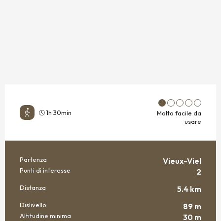
1h 30min
Molto facile da
usare
Partenza
Vieux-Viel
INFORMAZIONI PRATICHE
Punti di interesse
2
Distanza
5.4 km
Dislivello
89 m
Altitudine minima
30 m