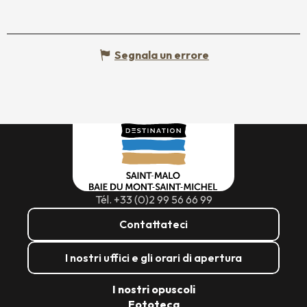
Segnala un errore
Tél. +33 (0)2 99 56 66 99
Contattateci
I nostri uffici e gli orari di apertura
I nostri opuscoli
Fototeca