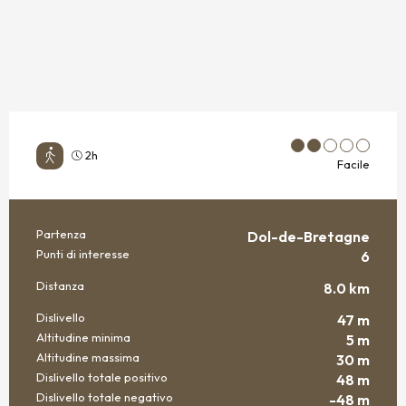
2h
Facile
Partenza
Dol-de-Bretagne
INFORMAZIONI PRATICHE
Punti di interesse
6
Distanza
8.0 km
Dislivello
47 m
Altitudine minima
5 m
Altitudine massima
30 m
Dislivello totale positivo
48 m
Dislivello totale negativo
-48 m