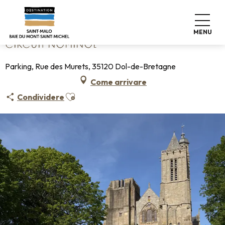
Aller
Home
Circuit Nominoë
au
contenu
MENU
principal
CIRCUIT NOMINOË
Parking, Rue des Murets, 35120 Dol-de-Bretagne
Come arrivare
Ajouter aux favoris
Condividere