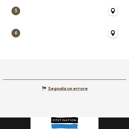
5
6
Segnala un errore