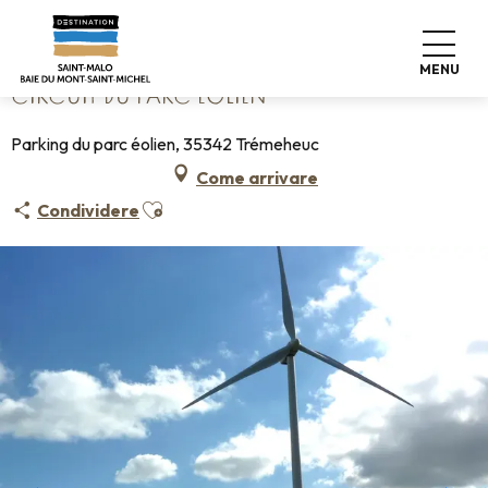
Aller
Home
Circuit du Parc Éolien
au
contenu
MENU
principal
CIRCUIT DU PARC ÉOLIEN
Parking du parc éolien, 35342 Trémeheuc
Come arrivare
Ajouter aux favoris
Condividere