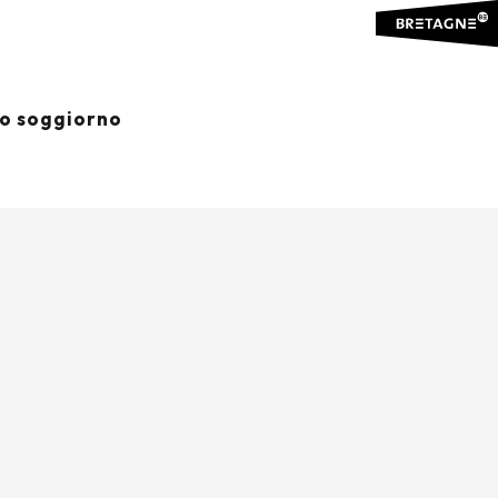
io soggiorno
Ajouter aux favoris
Condividere
Aggiungi ai miei preferiti
PUNTI DI INTERESSE