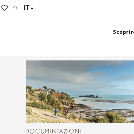
Aller
IT
Home
Circuit de Port-Briac à Cancale
au
Ricerca
Voir les favoris
contenu
principal
CIRCUIT DE PORT-BRIAC À
Scoprir
Avenue Olivier Biard, Parking du Port, 35260 Cancal
DOCUMENTAZIONE