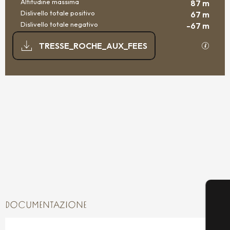
Altitudine massima
87 m
Dislivello totale positivo
67 m
Dislivello totale negativo
-67 m
DOCUMENTAZIONE
I file 
TRESSE_ROCHE_AUX_FEES
66 M DE DISLIVELLO
DISLIVELLO
DOCUMENTAZIONE