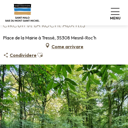
Aller
Home
Circuit de La Roche aux Fées
au
contenu
MENU
principal
CIRCUIT DE LA ROCHE AUX FÉES
Place de la Mairie à Tressé, 35308 Mesnil-Roc'h
Come arrivare
Ajouter aux favoris
Condividere