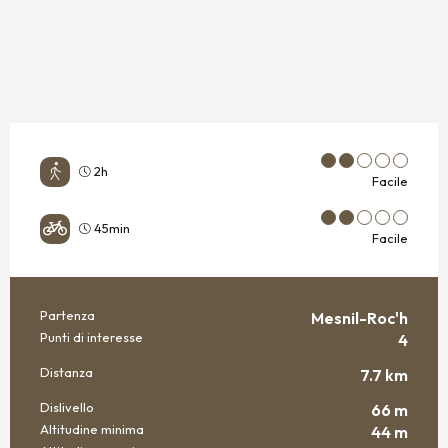
2h
Facile
45min
Facile
Partenza
Mesnil-Roc'h
INFORMAZIONI PRATICHE
Punti di interesse
4
Distanza
7.7 km
Dislivello
66 m
Altitudine minima
44 m