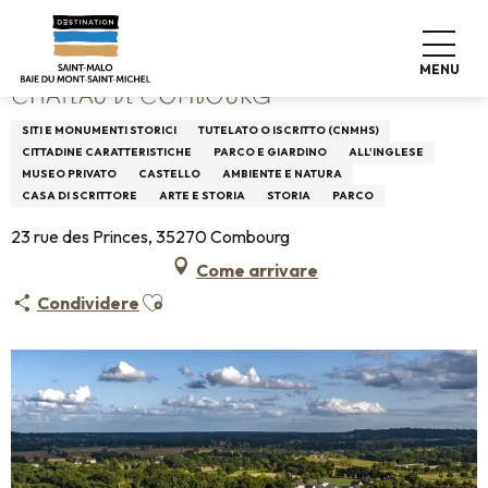
Aller
Home
Château de Combourg
au
contenu
MENU
principal
CHÂTEAU DE COMBOURG
SITI E MONUMENTI STORICI
TUTELATO O ISCRITTO (CNMHS)
CITTADINE CARATTERISTICHE
PARCO E GIARDINO
ALL'INGLESE
MUSEO PRIVATO
CASTELLO
AMBIENTE E NATURA
CASA DI SCRITTORE
ARTE E STORIA
STORIA
PARCO
23 rue des Princes, 35270 Combourg
Come arrivare
Ajouter aux favoris
Condividere