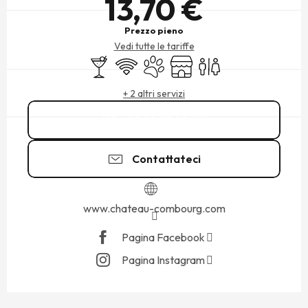
13,70 €
Prezzo pieno
Vedi tutte le tariffe
Bar / Bar di ristoro
Wi-Fi
Animali ammessi
Negozio
Servizi igienici
+ 2 altri servizi
02 99 73 22
▒▒
Contattateci
www.chateau-combourg.com
Pagina Facebook
Pagina Instagram