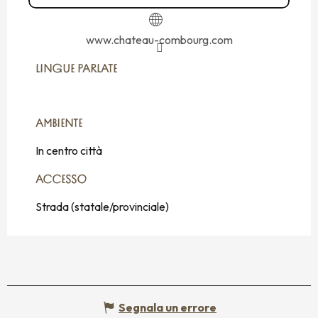
www.chateau-combourg.com
LINGUE PARLATE
LINGUE PARLATE
AMBIENTE
AMBIENTE
In centro città
ACCESSO
ACCESSO
Strada (statale/provinciale)
Segnala un errore