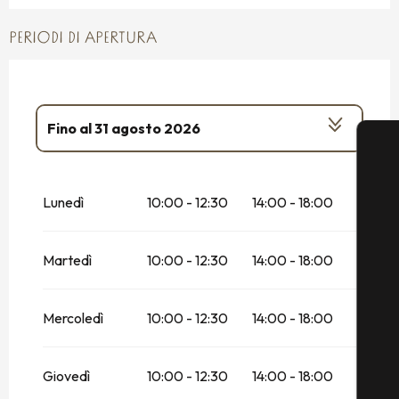
PERIODI DI APERTURA
Fino al
31 agosto 2026
Dal
1 aprile 2026
al
1 maggio 2026
Lunedì
10:00 - 12:30
14:00 - 18:00
Dal
2 maggio 2026
al
3 maggio 2026
Martedì
10:00 - 12:30
14:00 - 18:00
Dal
4 maggio 2026
al
29 maggio 2026
Dal
30 maggio 2026
al
30 giugno 2026
Mercoledì
10:00 - 12:30
14:00 - 18:00
Dal
1 settembre 2026
al
18 settembre
2026
Giovedì
10:00 - 12:30
14:00 - 18:00
Dal
19 settembre 2026
al
20 settembre