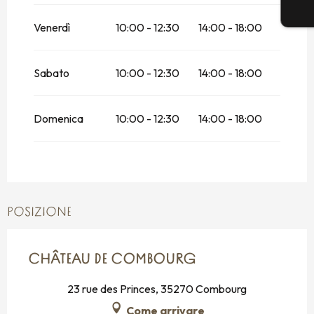
2026
Venerdì
Dal
21 settembre 2026
10:00 - 12:30
al
11 ottobre
14:00 - 18:00
2026
Dal
12 ottobre 2026
al
24 ottobre 2026
Sabato
10:00 - 12:30
14:00 - 18:00
Domenica 25 ottobre 2026
Domenica
10:00 - 12:30
14:00 - 18:00
Dal
26 ottobre 2026
al
31 ottobre 2026
POSIZIONE
CHÂTEAU DE COMBOURG
23 rue des Princes, 35270 Combourg
Come arrivare