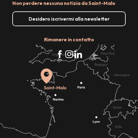
Non perdere nessuna notizia da Saint-Malo
Desidero iscrivermi alla newsletter
Rimanere in contatto