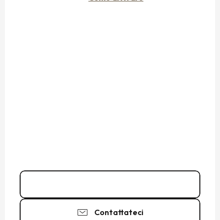
02 99 73 22
▒▒
Contattateci