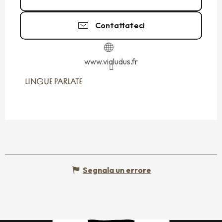
Contattateci
www.vialudus.fr
LINGUE PARLATE
LINGUE PARLATE
Segnala un errore