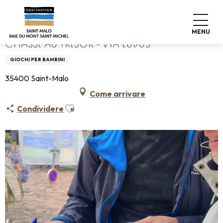
Aller
Home
Chasse au trésor - Via Ludus
au
contenu
MENU
principal
CHASSE AU TRÉSOR - VIA LUDUS
GIOCHI PER BAMBINI
35400 Saint-Malo
Come arrivare
Ajouter aux favoris
Condividere