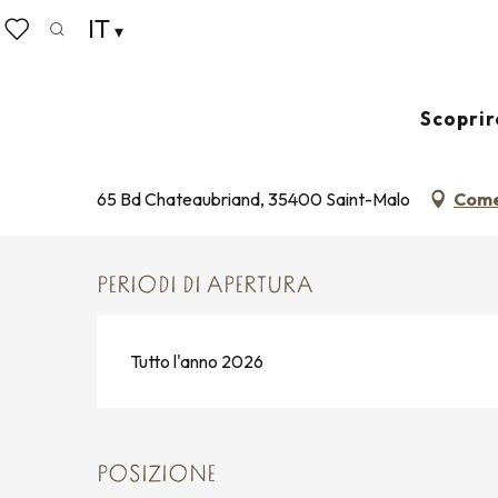
Aller
IT
Home
Chapelle Sainte Anne Des Grèves
au
Ricerca
Voir les favoris
contenu
principal
CHAPELLE SAINTE ANNE DES
Scoprir
SITI E MONUMENTI STORICI
CAPPELLA
65 Bd Chateaubriand, 35400 Saint-Malo
Come
PERIODI DI APERTURA
Tutto l'anno 2026
POSIZIONE