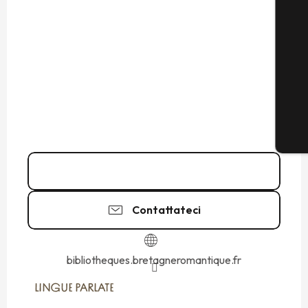
02 99 68 11
▒▒
Contattateci
bibliotheques.bretagneromantique.fr
LINGUE PARLATE
LINGUE PARLATE