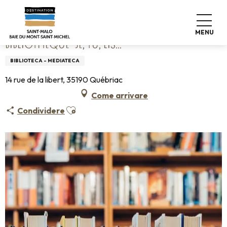
Aller
Home
Bibliothèque "Je, tu, lis..."
au
contenu
MENU
principal
BIBLIOTHÈQUE "JE, TU, LIS..."
BIBLIOTECA - MEDIATECA
14 rue de la libert, 35190 Québriac
Come arrivare
Ajouter aux favoris
Condividere