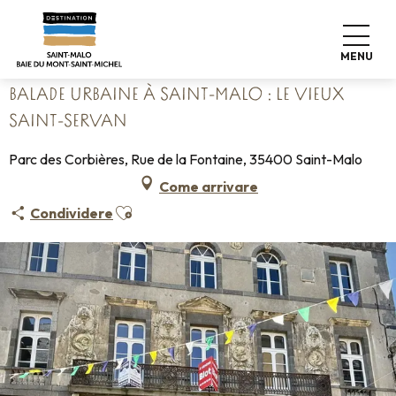
Aller
Home
au
Balade urbaine à Saint-Malo : Le vieux Saint-Servan
contenu
MENU
principal
BALADE URBAINE À SAINT-MALO : LE VIEUX
SAINT-SERVAN
Parc des Corbières, Rue de la Fontaine, 35400 Saint-Malo
Come arrivare
Ajouter aux favoris
Condividere