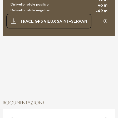
Dislivello totale positivo
45 m
Dislivello totale negativo
-49 m
DOCUMENTAZIONE
I file 
TRACE GPS VIEUX SAINT-SERVAN
45 M DE DISLIVELLO
DISLIVELLO
DOCUMENTAZIONE