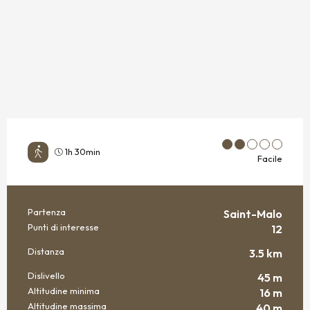
1h 30min
Facile
Partenza
Saint-Malo
INFORMAZIONI PRATICHE
Punti di interesse
12
Distanza
3.5 km
Dislivello
45 m
Altitudine minima
16 m
Altitudine massima
40 m