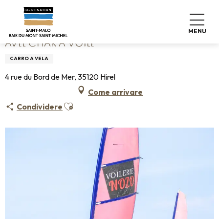
Aller
Home
Avel Char à Voile
au
contenu
MENU
principal
AVEL CHAR À VOILE
CARRO A VELA
4 rue du Bord de Mer, 35120 Hirel
Come arrivare
Ajouter aux favoris
Condividere