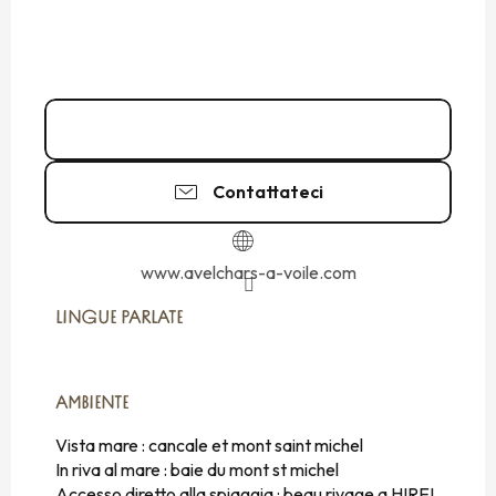
Chiamare
Contattateci
www.avelchars-a-voile.com
LINGUE PARLATE
LINGUE PARLATE
AMBIENTE
AMBIENTE
Vista mare :
cancale et mont saint michel
In riva al mare :
baie du mont st michel
Accesso diretto alla spiaggia :
beau rivage a HIREL