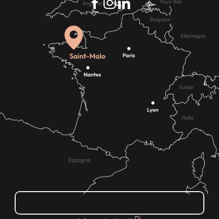
Come ci si arriva?
|