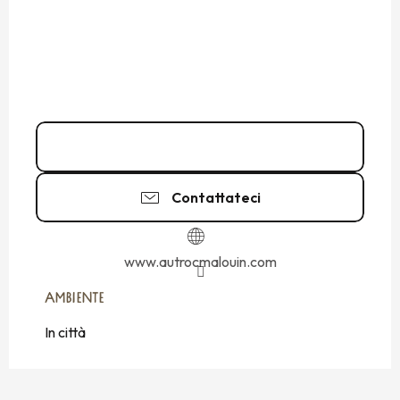
02 99 81 56
▒▒
Contattateci
www.autrocmalouin.com
AMBIENTE
AMBIENTE
In città