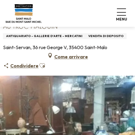
Aller
Home
Au Troc Malouin
au
contenu
MENU
principal
AU TROC MALOUIN
ANTIQUARIATO - GALLERIE D'ARTE - MERCATINI
VENDITA DI DEPOSITO
Saint-Servan, 36 rue George V, 35400 Saint-Malo
Come arrivare
Ajouter aux favoris
Condividere