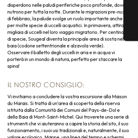
disperdono nelle paludi periferiche poco profonde, dove si
nutrono per tutta la notte. Durante le migrazioni pre-nuziali
di febbraio, la palude svolge un ruolo importante anche
per molte specie di uccelli acquatici. In primavera, attira
migliaia di uccelli nel loro viaggio migratorio. Per centinaia
di specie, Sougeal diventa la principale area di sosta nella
baia (codone settentrionale e alzavola verde).
Osservare il balletto degli uccelli in aria e in acqua vi
porterà in un mondo di natura, perfetto per staccare la
spina!
IL NOSTRO CONSIGLIO:
Vi invitiamo a concludere la vostra escursione alla Maison
du Marais. Si tratta di un’area di scoperta della riserva
istituita dalla Comunità dei Comuni del Pays-de-Dol e
della Baia di Mont-Saint-Michel. Qui troverete una serie di
strumenti che vi aiuteranno a capire la storia del sito, il suo
funzionamento, i suoi usi tradizionali e, naturalmente, il suo
valore ecologico. Mappe, una linea del tempo e schermi