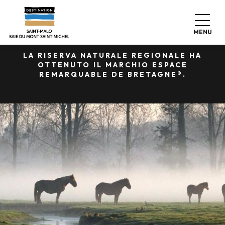
Aller
UNA PAUSA NATURALE AL 100%
au
contenu
MENU
LA PALUDE DI SOUGEAL
principal
LA RISERVA NATURALE REGIONALE HA
OTTENUTO IL MARCHIO ESPACE
REMARQUABLE DE BRETAGNE®.