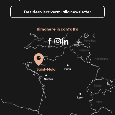
Desidero iscrivermi alla newsletter
Rimanere in contatto