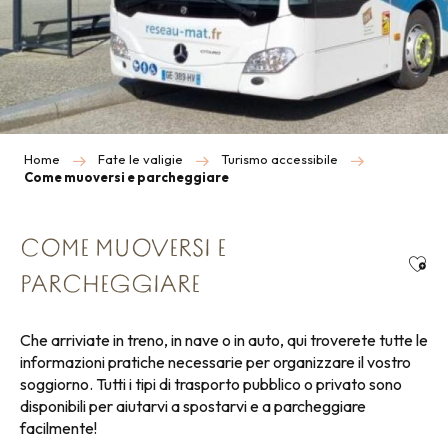
Home
Fate le valigie
Turismo accessibile
Come muoversi e parcheggiare
COME MUOVERSI E
Ajou
PARCHEGGIARE
Che arriviate in treno, in nave o in auto, qui troverete tutte le
informazioni pratiche necessarie per organizzare il vostro
soggiorno. Tutti i tipi di trasporto pubblico o privato sono
disponibili per aiutarvi a spostarvi e a parcheggiare
facilmente!