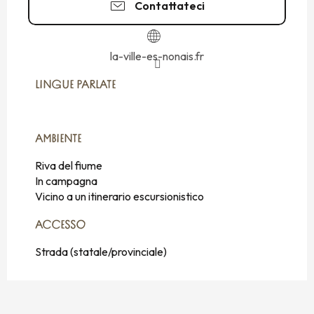
Contattateci
la-ville-es-nonais.fr
LINGUE PARLATE
LINGUE PARLATE
AMBIENTE
AMBIENTE
Riva del fiume
In campagna
Vicino a un itinerario escursionistico
ACCESSO
ACCESSO
Strada (statale/provinciale)