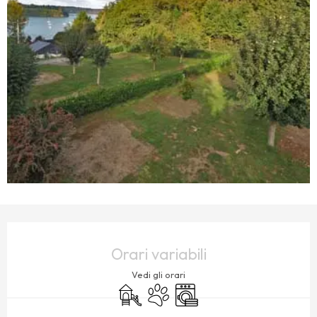
ORARI E CONTATTI
Orari variabili
Vedi gli orari
Giochi per bambini / Area giochi
Animali ammessi
Lavatrice