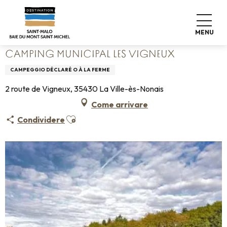
Aller
Home
Fate le valigie
Dove dormire
Campeggi
au
Camping Municipal Les Vigneux
contenu
MENU
principal
CAMPING MUNICIPAL LES VIGNEUX
CAMPEGGIO DÉCLARÉ O À LA FERME
2 route de Vigneux, 35430 La Ville-ès-Nonais
Come arrivare
Ajouter aux favoris
Condividere