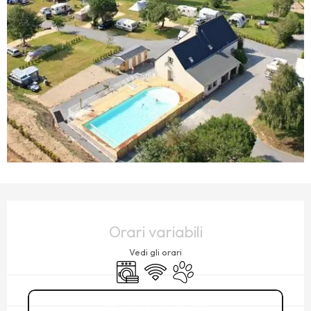
ORARI E CONTATTI
Orari variabili
Vedi gli orari
Lavatrice
Wi-Fi
Animali ammessi
02 99 89 72
▒▒