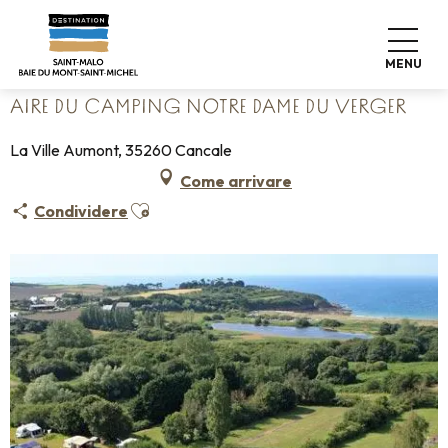
Aller
Home
Fate le valigie
Dove dormire
Campeggi
au
Aire du camping Notre Dame du Verger
contenu
MENU
principal
AIRE DU CAMPING NOTRE DAME DU VERGER
La Ville Aumont, 35260 Cancale
Come arrivare
Ajouter aux favoris
Condividere