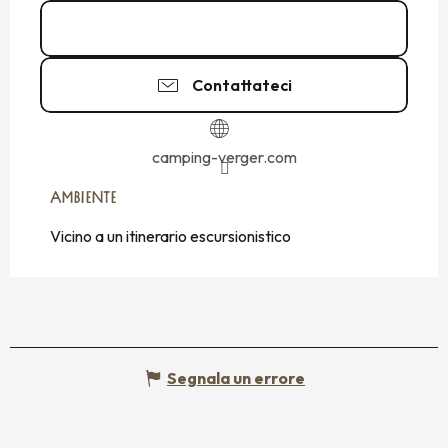
02 99 89 72
▒▒
Contattateci
camping-verger.com
AMBIENTE
AMBIENTE
Vicino a un itinerario escursionistico
Segnala un errore