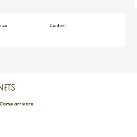
anze
Contanti
NETS
Come arrivare