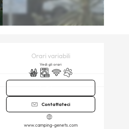
ORARI E CONTATTI
Orari variabili
Vedi gli orari
Negozi di alimentari
Lavatrice
Wi-Fi
Animali ammessi
Chiamare
Contattateci
www.camping-genets.com