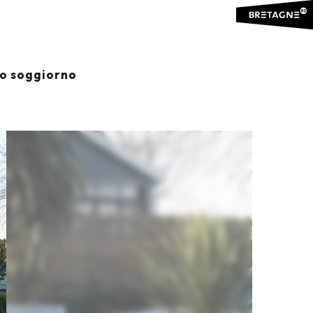
io soggiorno
Ajouter aux favoris
Condividere
Aggiungi ai miei preferiti