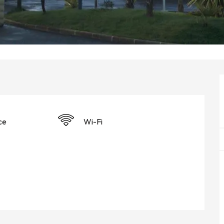
ce
Wi-Fi