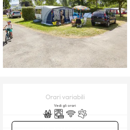
ORARI E CONTATTI
Orari variabili
Vedi gli orari
Negozi di alimentari
Lavatrice
Wi-Fi
Animali ammessi
02 99 89 66
▒▒