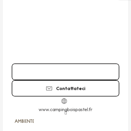
02 99 89 66
▒▒
Contattateci
www.campingboispastel.fr
AMBIENTE
AMBIENTE