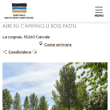
Aller
Home
Fate le valigie
Dove dormire
Campeggi
au
Aire du camping le Bois Pastel
contenu
MENU
principal
AIRE DU CAMPING LE BOIS PASTEL
La corgnais, 35260 Cancale
Come arrivare
Ajouter aux favoris
Condividere