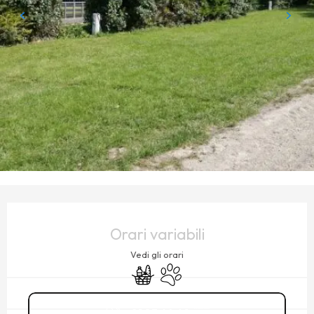
ORARI E CONTATTI
Orari variabili
Vedi gli orari
Negozi di alimentari
Animali ammessi
01 83 64 69
▒▒