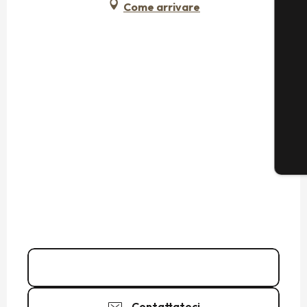
Come arrivare
01 83 64 69
▒▒
Contattateci