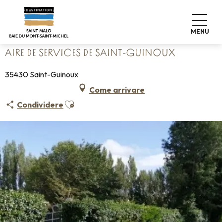
Aller
Home
Fate le valigie
Dove dormire
Campeggi
au
Aire de services de Saint-Guinoux
contenu
MENU
principal
AIRE DE SERVICES DE SAINT-GUINOUX
35430 Saint-Guinoux
Come arrivare
Ajouter aux favoris
Condividere