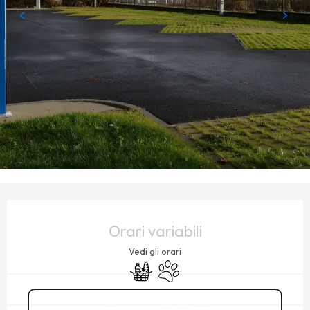
ORARI E CONTATTI
Orari variabili
Vedi gli orari
Negozi di alimentari
Animali ammessi
02 98 53 75
▒▒