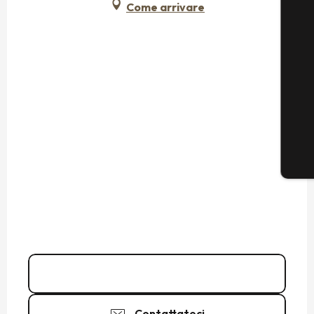
Come arrivare
02 98 53 75
▒▒
Contattateci