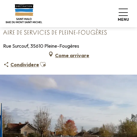
Aller
Home
Fate le valigie
Dove dormire
Campeggi
au
Aire de services de Pleine-Fougères
contenu
MENU
principal
AIRE DE SERVICES DE PLEINE-FOUGÈRES
Rue Surcouf, 35610 Pleine-Fougères
Come arrivare
Ajouter aux favoris
Condividere