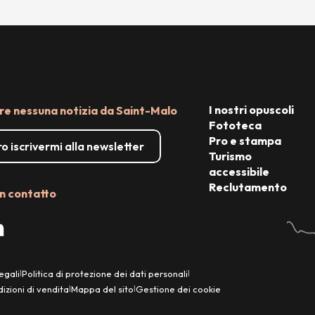
I nostri opuscoli
e nessuna notizia da Saint-Malo
Fototeca
Pro e stampa
o iscrivermi alla newsletter
Turismo
accessibile
Reclutamento
n contatto
egali
Politica di protezione dei dati personali
|
|
izioni di vendita
Mappa del sito
Gestione dei cookie
|
|