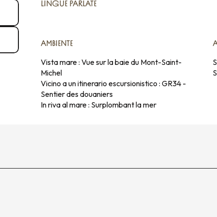
LINGUE PARLATE
LINGUE PARLATE
AMBIENTE
AMBIENTE
Vista mare :
Vue sur la baie du Mont-Saint-
S
Michel
S
Vicino a un itinerario escursionistico :
GR34 -
Sentier des douaniers
In riva al mare :
Surplombant la mer