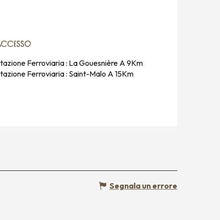
ACCESSO
ACCESSO
tazione Ferroviaria : La Gouesnière A 9Km
tazione Ferroviaria : Saint-Malo A 15Km
Segnala un errore