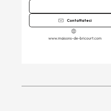
02 99 89 64
▒▒
Contattateci
www.maisons-de-bricourt.com