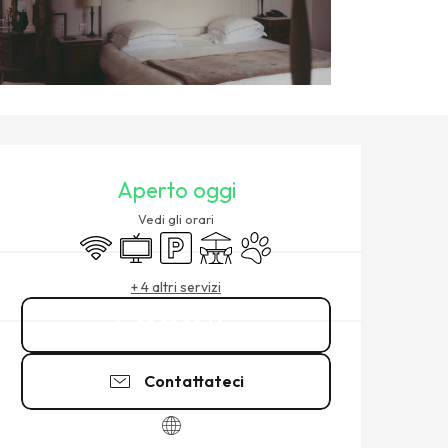
ORARI E CONTATTI
Aperto oggi
Vedi gli orari
Wi-Fi
Televisione
Parcheggio
Terrazza
Animali ammessi
Lavanderia
+ 4 altri servizi
02 99 89 64
▒▒
Contattateci