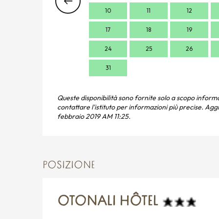
10
11
12
17
18
19
24
25
26
31
Queste disponibilità sono fornite solo a scopo inform
contattare l'istituto per informazioni più precise.
Aggi
febbraio 2019 AM 11:25.
POSIZIONE
OTONALI HÔTEL