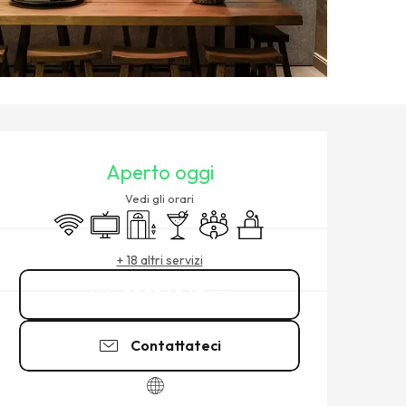
ORARI E CONTATTI
Aperto oggi
Vedi gli orari
Wi-Fi
Televisione
Sollevamento
Bar / Bar di ristoro
Sala riunioni
Seminari
+ 18 altri servizi
02 99 40 47
▒▒
Contattateci