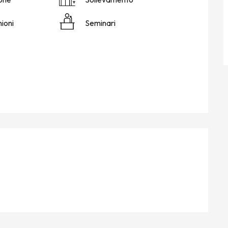
nioni
Seminari
I