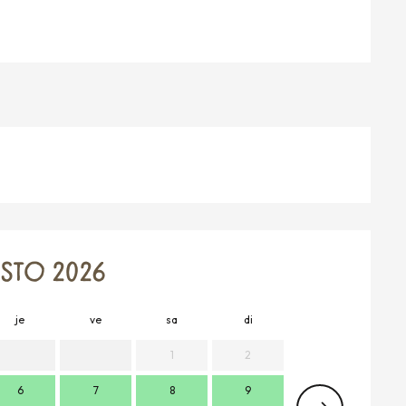
TO 2026
je
ve
sa
di
lu
m
1
2
6
7
8
9
7