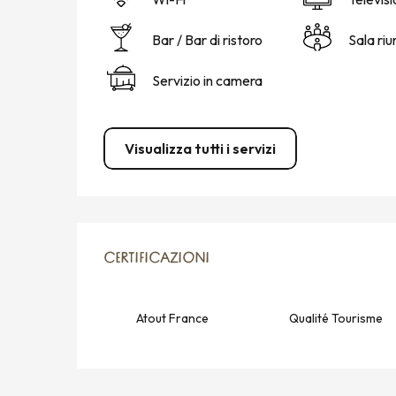
Bar / Bar di ristoro
Sala riu
Servizio in camera
Visualizza tutti i servizi
OFFERTE DI PRESTAZION
CERTIFICAZIONI
CERTIFICAZIONI
Atout France
Qualité Tourisme