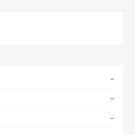
—
—
—