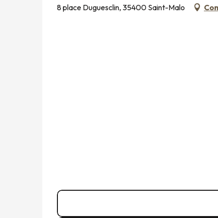
8 place Duguesclin, 35400 Saint-Malo
Com
02 99 40 47
▒▒