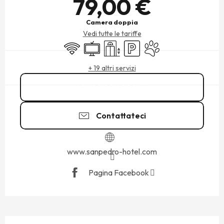
79,00 €
Camera doppia
Vedi tutte le tariffe
Wi-Fi
Televisione
Sollevamento
Parcheggio
Animali ammessi
+ 19 altri servizi
02 99 40 88
▒▒
Contattateci
www.sanpedro-hotel.com
Pagina Facebook