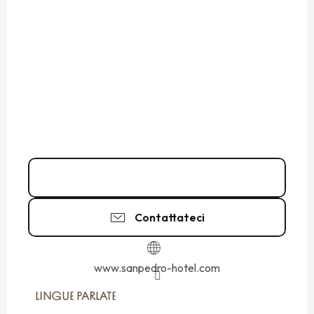
02 99 40 88
▒▒
Contattateci
www.sanpedro-hotel.com
LINGUE PARLATE
LINGUE PARLATE