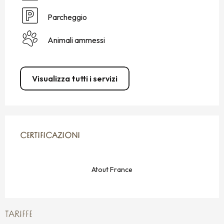
Parcheggio
Animali ammessi
Visualizza tutti i servizi
OFFERTE DI PRESTAZIONI
CERTIFICAZIONI
CERTIFICAZIONI
Atout France
TARIFFE