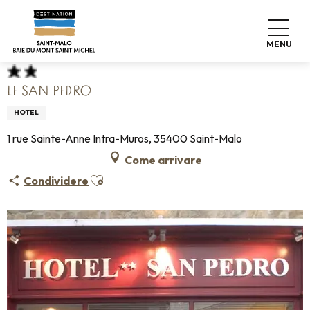
Aller
Home
Fate le valigie
Dove dormire
Alberghi
au
Le San Pedro
contenu
MENU
principal
LE SAN PEDRO
HOTEL
1 rue Sainte-Anne Intra-Muros, 35400 Saint-Malo
Come arrivare
Ajouter aux favoris
Condividere