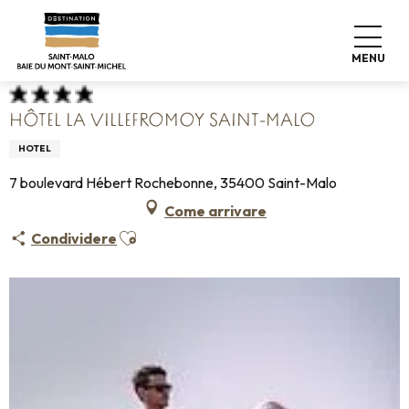
Aller
Home
Fate le valigie
Dove dormire
Alberghi
au
Hôtel La Villefromoy Saint-Malo
contenu
MENU
principal
HÔTEL LA VILLEFROMOY SAINT-MALO
HOTEL
7 boulevard Hébert Rochebonne, 35400 Saint-Malo
Come arrivare
Ajouter aux favoris
Condividere