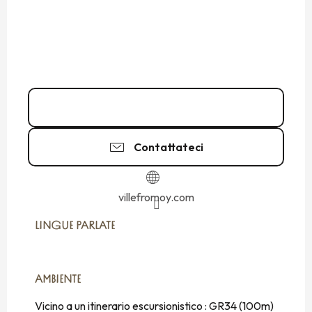
02 99 40 92
▒▒
Contattateci
villefromoy.com
LINGUE PARLATE
LINGUE PARLATE
AMBIENTE
AMBIENTE
Vicino a un itinerario escursionistico :
GR34
(100m)