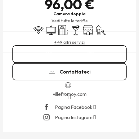
96,00 €
Camera doppia
Vedi tutte le tariffe
Wi-Fi
Televisione
Sollevamento
Bar / Bar di ristoro
Negozio
Giochi per bambini / 
+ 49 altri servizi
02 99 40 92
▒▒
Contattateci
villefromoy.com
Pagina Facebook
Pagina Instagram