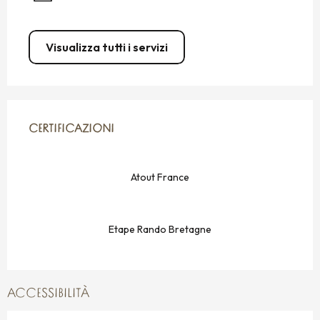
Visualizza tutti i servizi
OFFERTE DI PRESTAZIONI
CERTIFICAZIONI
CERTIFICAZIONI
Atout France
Etape Rando Bretagne
ACCESSIBILITÀ