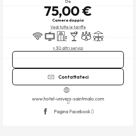
Da
75,00 €
Camera doppia
Vedi tutte le tariffe
Wi-Fi
Televisione
Sollevamento
Bar / Bar di ristoro
Sala riunioni
Terrazza
+ 30 altri servizi
02 99 40 89
▒▒
Contattateci
www.hotel-univers-saintmalo.com
Pagina Facebook