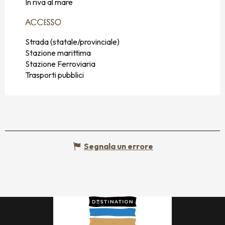
In riva al mare
ACCESSO
ACCESSO
Strada (statale/provinciale)
Stazione marittima
Stazione Ferroviaria
Trasporti pubblici
Segnala un errore