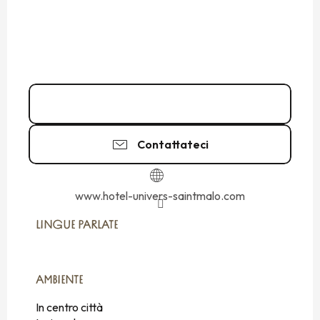
02 99 40 89
▒▒
Contattateci
www.hotel-univers-saintmalo.com
LINGUE PARLATE
LINGUE PARLATE
AMBIENTE
AMBIENTE
In centro città