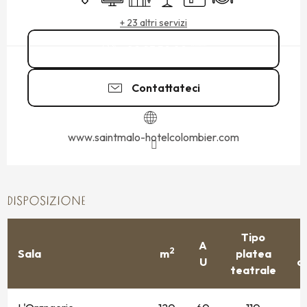
+ 23 altri servizi
02 23 52 02
▒▒
Contattateci
www.saintmalo-hotelcolombier.com
DISPOSIZIONE
Tipo
A
2
Sala
m
platea
U
c
teatrale