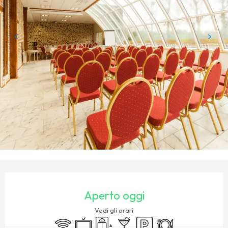
ORARI E CONTATTI
Aperto oggi
Vedi gli orari
Wi-Fi
Televisione
Sollevamento
Bar / Bar di ristoro
Parcheggio
Ristorante