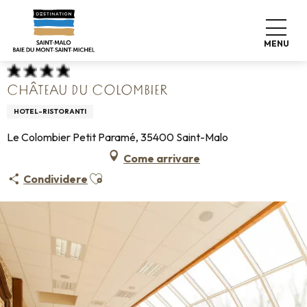
Aller
Home
Fate le valigie
Dove dormire
Alberghi
au
Château du Colombier
contenu
MENU
principal
CHÂTEAU DU COLOMBIER
HOTEL-RISTORANTI
Le Colombier Petit Paramé, 35400 Saint-Malo
Come arrivare
Ajouter aux favoris
Condividere