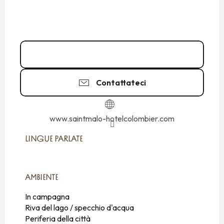
02 23 52 02
▒▒
Contattateci
www.saintmalo-hotelcolombier.com
LINGUE PARLATE
LINGUE PARLATE
AMBIENTE
AMBIENTE
In campagna
Riva del lago / specchio d'acqua
Periferia della città