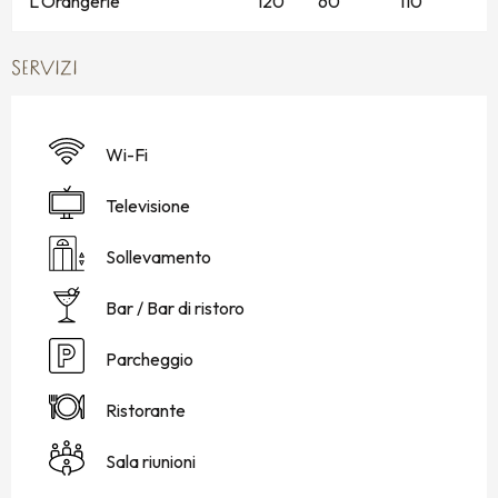
L'Orangerie
120
60
110
1
SERVIZI
Wi-Fi
Televisione
Sollevamento
Bar / Bar di ristoro
Parcheggio
Ristorante
Sala riunioni