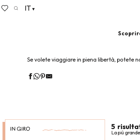
Aller
IT
Home
Fate le valigie
Come muoversi
Noleggio 
au
Ricerca
Voir les favoris
contenu
principal
NOLEGGIO AU
Scoprir
Se volete viaggiare in piena libertà, potete 
5
risulta
IN GIRO
La più grande