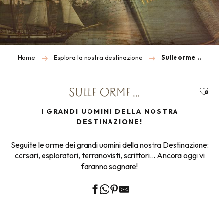
Home
Esplora la nostra destinazione
Sulle orme …
Ajou
SULLE ORME …
I GRANDI UOMINI DELLA NOSTRA
DESTINAZIONE!
Seguite le orme dei grandi uomini della nostra Destinazione:
corsari, esploratori, terranovisti, scrittori… Ancora oggi vi
faranno sognare!
"COMBATTERE PER I ROY
dei Corsaires malouins
SULLE ORME
dei grandi esploratori