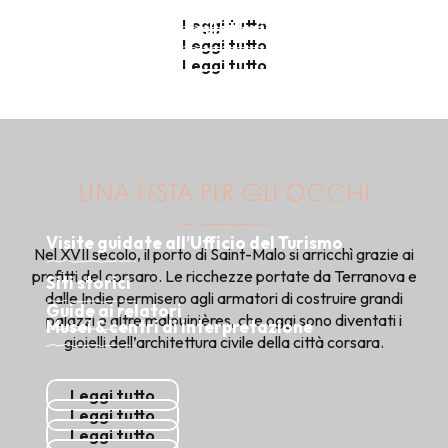
delle Terres Neuvas
Leggi tutto
dei lettori
Leggi tutto
Leggi tutto
Leggi tutto
UNA FESTA PER GLI OCCHI
Visite guidate all’Ufficio del Turismo
Nel XVII secolo, il porto di Saint-Malo si arricchì grazie ai
profitti del corsaro. Le ricchezze portate da Terranova e
Siti storici
dalle Indie permisero agli armatori di costruire grandi
Guide ai relatori
palazzi e altre malouinières, che oggi sono diventati i
Musei & centri di interpretazione
gioielli dell’architettura civile della città corsara.
Leggi tutto
Leggi tutto
Leggi tutto