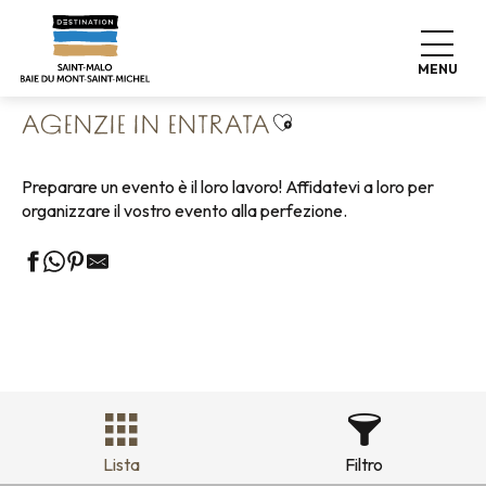
Aller
Home
Affari
La nostra attività – Partner IT
au
Agenzie in entrata
contenu
MENU
principal
Ajouter aux favoris
AGENZIE IN ENTRATA
Preparare un evento è il loro lavoro! Affidatevi a loro per
organizzare il vostro evento alla perfezione.
Lista
Filtro