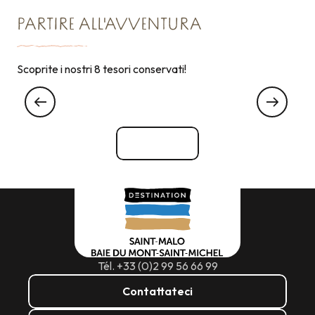
PARTIRE ALL'AVVENTURA
Scoprite i nostri 8 tesori conservati!
La mia esperienza con VIP … Very
Important Poisson !
Vedi tutti
Tél. +33 (0)2 99 56 66 99
Contattateci