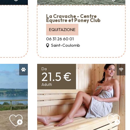
La Cravache - Centre
Equestre et Poney Club
EQUITAZIONE
06 31 26 60 01
Saint-Coulomb
Da
21.5 €
Adulti