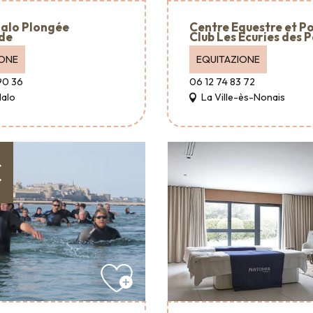
alo Plongée
Centre Equestre et P
de
Club Les Ecuries des P
IONE
EQUITAZIONE
90 36
06 12 74 83 72
Malo
La Ville-ès-Nonais
€