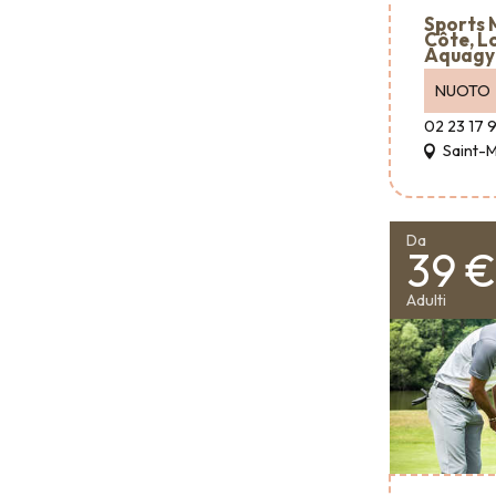
Sports 
Côte, L
Aquag
NUOTO
02 23 17 
Saint-
Da
39 €
Adulti