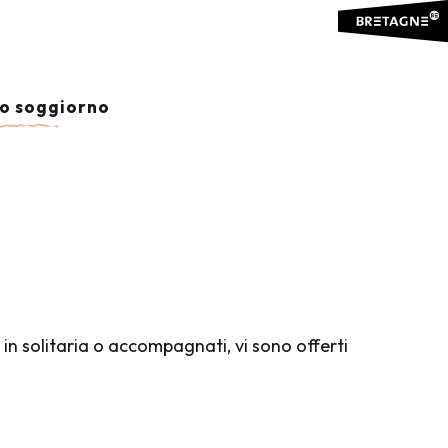
 SPORT
io soggiorno
Ajouter
à, in solitaria o accompagnati, vi sono offerti