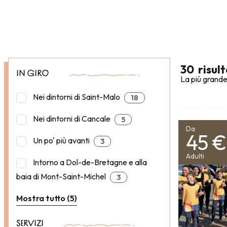
30
risult
IN GIRO
La più grande
Nei dintorni di Saint-Malo
18
Nei dintorni di Cancale
5
Da
45 €
Un po' più avanti
3
Adulti
Intorno a Dol-de-Bretagne e alla
baia di Mont-Saint-Michel
3
Mostra tutto (5)
SERVIZI