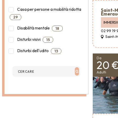
Casa per persone a mobilità ridotta
Saint-M
Emerau
29
IMMERS
Disabilità mentale
18
02 99 19 
Saint-
Disturbi visivi
15
Disturbi dell'udito
13
Da
20 
Adulti