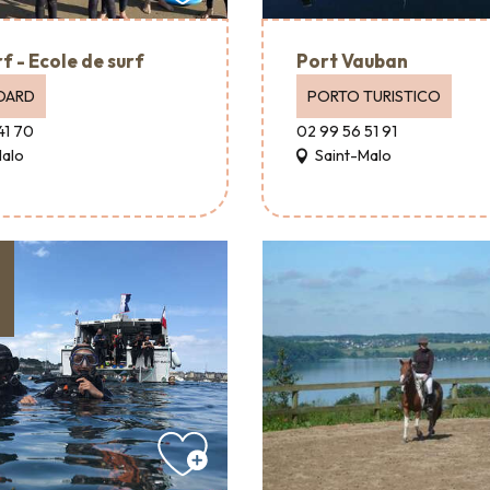
f - Ecole de surf
Port Vauban
OARD
PORTO TURISTICO
41 70
02 99 56 51 91
Malo
Saint-Malo