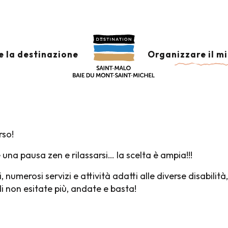
acquatici, Tempo libero & Sport adattati
I, TEMPO LIBERO &
e la destinazione
Organizzare il m
rso!
re una pausa zen e rilassarsi… la scelta è ampia!!!
i, numerosi servizi e attività adatti alle diverse disabilit
i non esitate più, andate e basta!