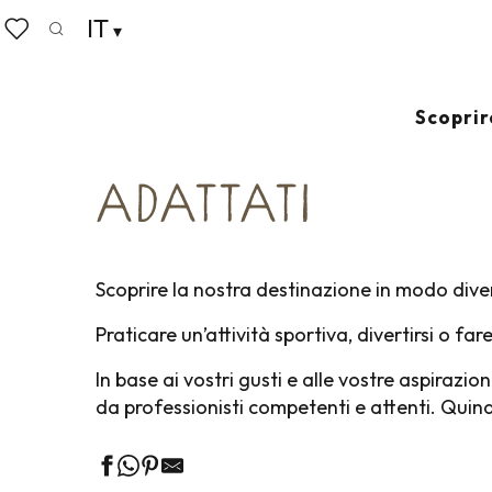
Aller
IT
Home
Fate le valigie
Turismo accessibile
Sport 
au
Ricerca
Voir les favoris
contenu
principal
SPORT ACQUATIC
Scoprir
ADATTATI
Scoprire la nostra destinazione in modo dive
Praticare un’attività sportiva, divertirsi o fa
In base ai vostri gusti e alle vostre aspirazion
da professionisti competenti e attenti. Quind