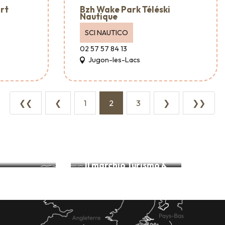
rt
Bzh Wake Park Téléski
Nautique
SCI NAUTICO
02 57 57 84 13
Jugon-les-Lacs
❮❮
❮
1
2
3
❯
❯❯
Come muoversi e parcheggiare
Il marchio Turismo &
ccessibili
Handicap