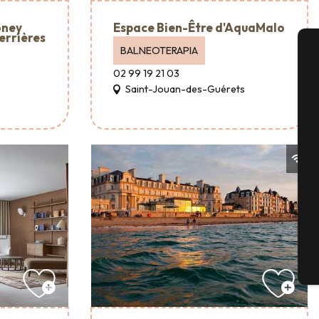
oney
Espace Bien-Être d'AquaMalo
errières
BALNEOTERAPIA
02 99 19 21 03
Or
de
Saint-Jouan-des-Guérets
gi
Se
G
B