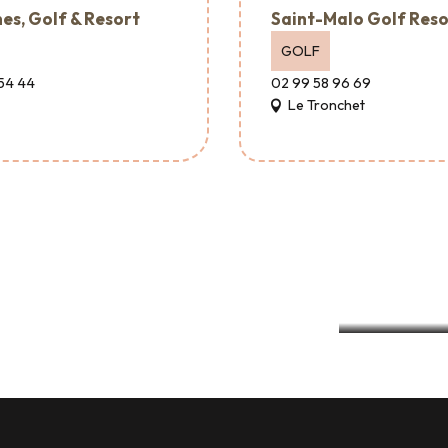
es, Golf & Resort
Saint-Malo Golf Reso
GOLF
54 44
02 99 58 96 69
Le Tronchet
sseggiate accessibili e video LSF
ostri uffici accessibili: strumenti e
servizi
Spiagge a
UNA DESTINAZIONE ACCESSIBILE A TUTTI!