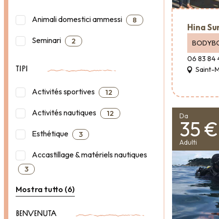
Animali domestici ammessi
8
Hina Sur
Seminari
2
BODYB
06 83 84 
Saint-
TIPI
Activités sportives
12
Activités nautiques
12
Da
35 €
Esthétique
3
Adulti
Accastillage & matériels nautiques
3
Mostra tutto (6)
BENVENUTA